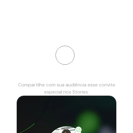
Sua experiência começa
aqui
Compartilhe com sua audiência esse convite
especial nos Stories.